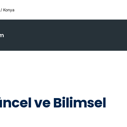
 / Konya
im
üncel ve Bilimsel