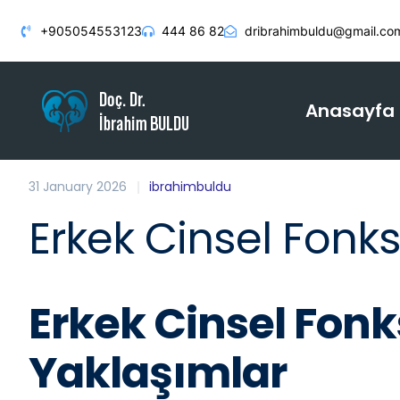
+905054553123
444 86 82
dribrahimbuldu@gmail.co
Anasayfa
31 January 2026
ibrahimbuldu
Erkek Cinsel Fonks
Erkek Cinsel Fonk
Yaklaşımlar