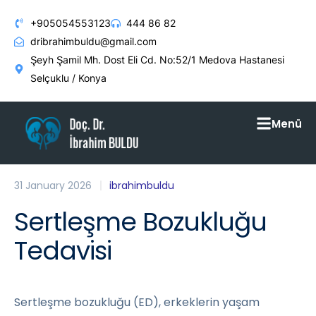
+905054553123
444 86 82
dribrahimbuldu@gmail.com
Şeyh Şamil Mh. Dost Eli Cd. No:52/1 Medova Hastanesi
Selçuklu / Konya
Menü
31 January 2026
ibrahimbuldu
Sertleşme Bozukluğu
Tedavisi
Sertleşme bozukluğu (ED), erkeklerin yaşam