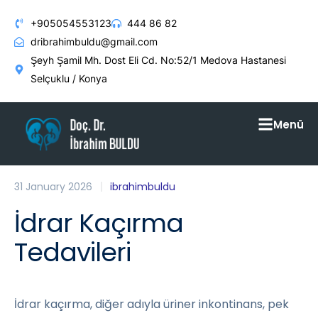
+905054553123
444 86 82
dribrahimbuldu@gmail.com
Şeyh Şamil Mh. Dost Eli Cd. No:52/1 Medova Hastanesi
Selçuklu / Konya
Menü
31 January 2026
ibrahimbuldu
İdrar Kaçırma
Tedavileri
İdrar kaçırma, diğer adıyla üriner inkontinans, pek