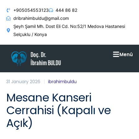
+905054553123
444 86 82
dribrahimbuldu@gmail.com
Şeyh Şamil Mh. Dost Eli Cd. No:52/1 Medova Hastanesi
Selçuklu / Konya
Menü
31 January 2026
ibrahimbuldu
Mesane Kanseri
Cerrahisi (Kapalı ve
Açık)