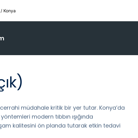
 / Konya
im
çık)
cerrahi müdahale kritik bir yer tutar. Konya’da
ı yöntemleri modern tıbbın ışığında
am kalitesini ön planda tutarak etkin tedavi